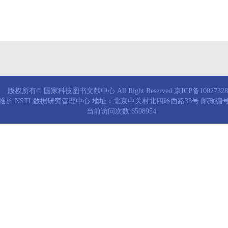
版权所有© 国家科技图书文献中心 All Right Reserved.京ICP备1002732
维护:NSTL数据研究管理中心 地址：北京中关村北四环西路33号 邮政编号：
当前访问次数:6598954