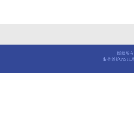
版权所有© 
制作维护:NST