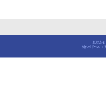
版权所有© 
制作维护:NST