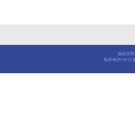
版权所有© 
制作维护:NST