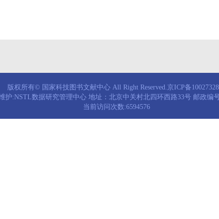
版权所有© 国家科技图书文献中心 All Right Reserved.京ICP备1002732
维护:NSTL数据研究管理中心 地址：北京中关村北四环西路33号 邮政编号：
当前访问次数:6594576