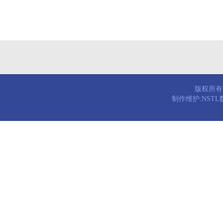
版权所有© 
制作维护:NST