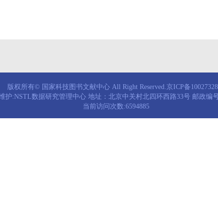
版权所有© 国家科技图书文献中心 All Right Reserved.京ICP备1002732
维护:NSTL数据研究管理中心 地址：北京中关村北四环西路33号 邮政编号：
当前访问次数:6594885