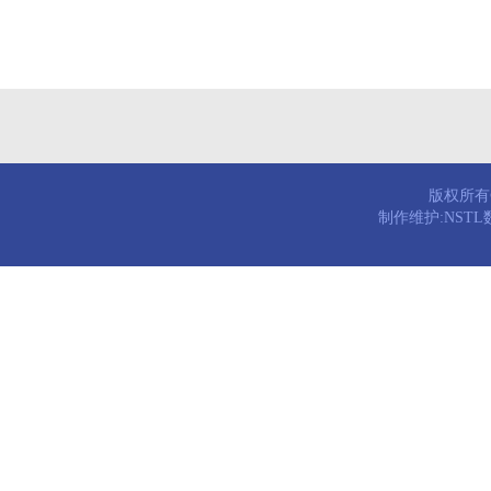
版权所有© 
制作维护:NST