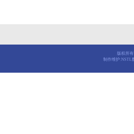
版权所有© 
制作维护:NST