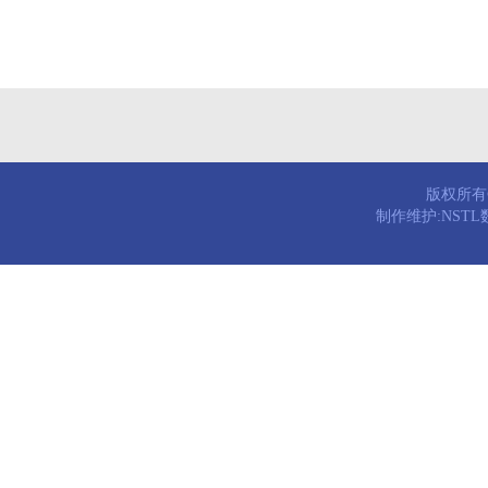
版权所有© 
制作维护:NST