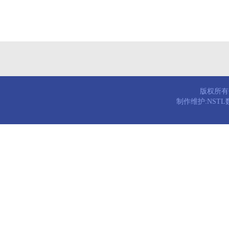
版权所有© 
制作维护:NST