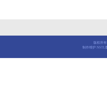
版权所有© 
制作维护:NST