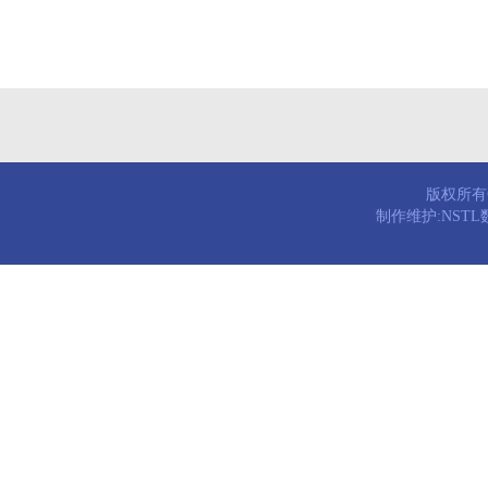
版权所有© 
制作维护:NST