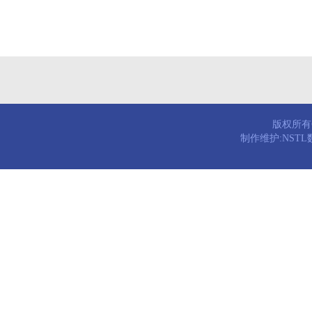
版权所有© 
制作维护:NST