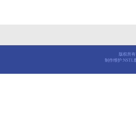
版权所有© 
制作维护:NST