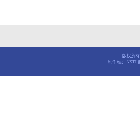
版权所有© 
制作维护:NST