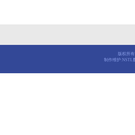
版权所有© 
制作维护:NST