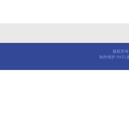
版权所有© 
制作维护:NST