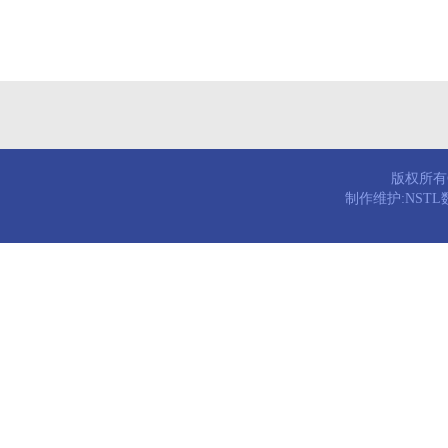
版权所有© 
制作维护:NST