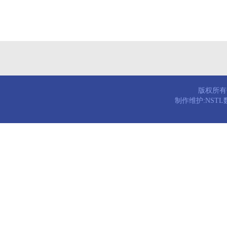
版权所有© 
制作维护:NST