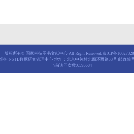
版权所有© 国家科技图书文献中心 All Right Reserved.京ICP备1002732
维护:NSTL数据研究管理中心 地址：北京中关村北四环西路33号 邮政编号：
当前访问次数:6595684