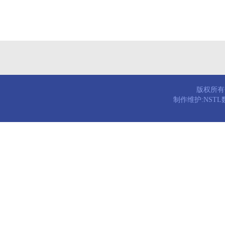
版权所有© 
制作维护:NST