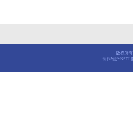
版权所有© 
制作维护:NST