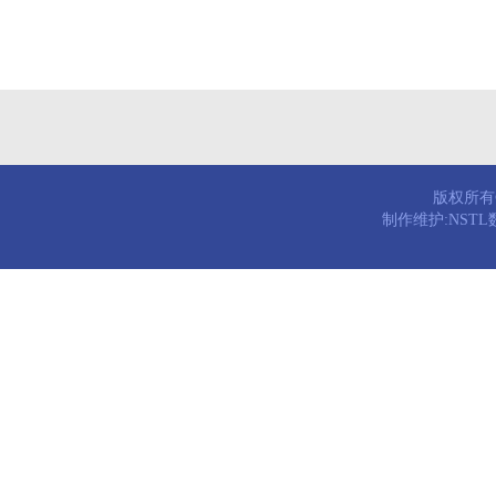
版权所有© 
制作维护:NST