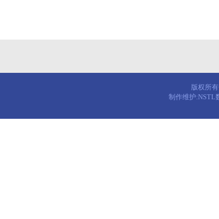
版权所有© 
制作维护:NST