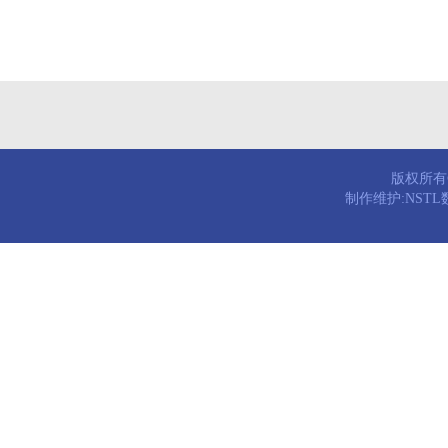
版权所有© 
制作维护:NST