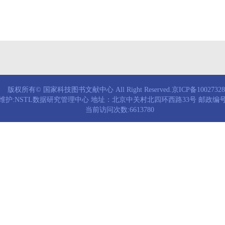
版权所有© 国家科技图书文献中心 All Right Reserved.京ICP备1002732
维护:NSTL数据研究管理中心 地址：北京中关村北四环西路33号 邮政编号：
当前访问次数:6613780