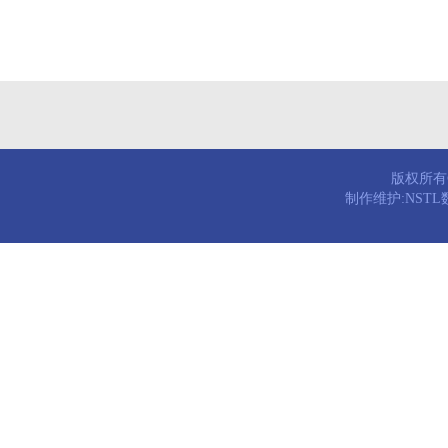
版权所有© 
制作维护:NST