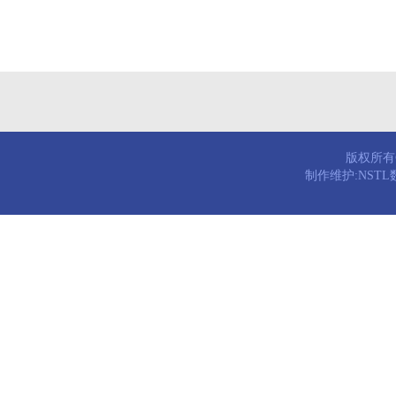
版权所有© 
制作维护:NST