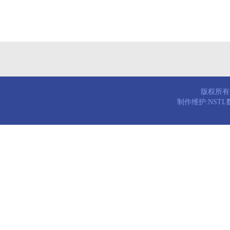
版权所有© 
制作维护:NST