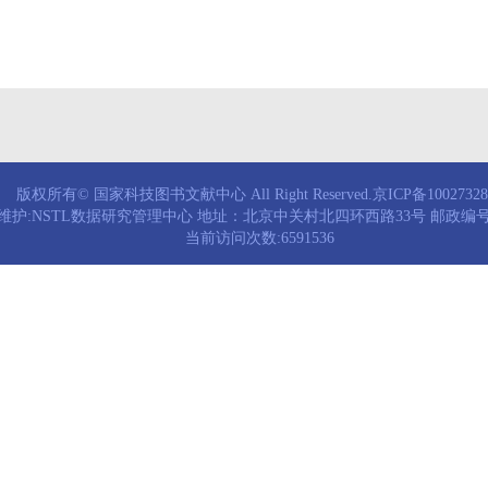
版权所有© 国家科技图书文献中心 All Right Reserved.京ICP备1002732
维护:NSTL数据研究管理中心 地址：北京中关村北四环西路33号 邮政编号：
当前访问次数:6591536