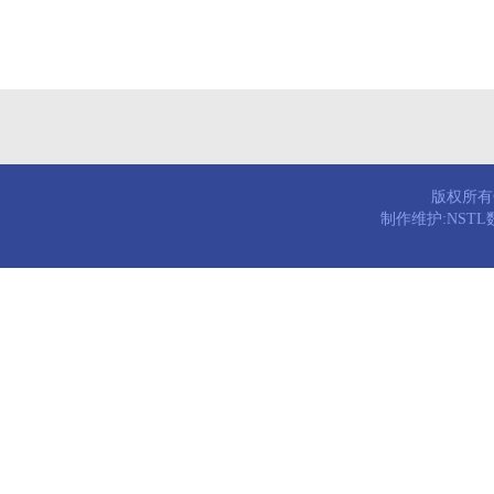
版权所有© 
制作维护:NST