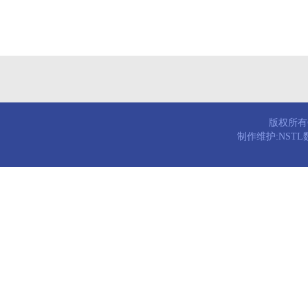
版权所有© 
制作维护:NST