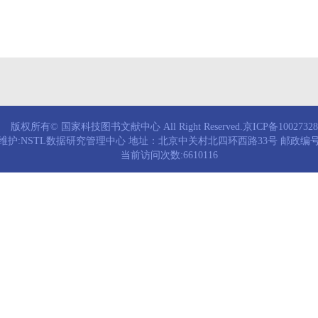
版权所有© 国家科技图书文献中心 All Right Reserved.京ICP备1002732
维护:NSTL数据研究管理中心 地址：北京中关村北四环西路33号 邮政编号：
当前访问次数:6610116