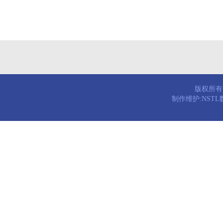
版权所有© 
制作维护:NST