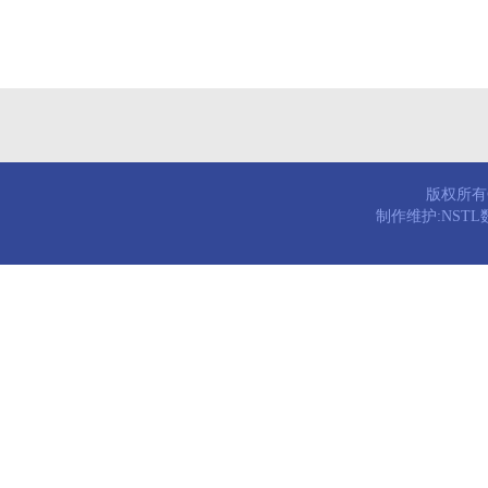
版权所有© 
制作维护:NST