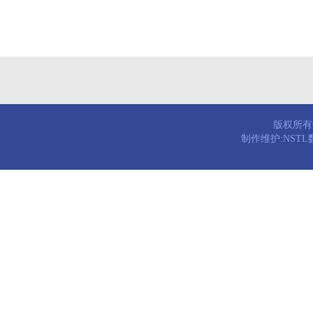
版权所有© 
制作维护:NST