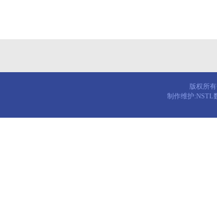
版权所有© 
制作维护:NST