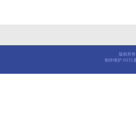
版权所有© 
制作维护:NST