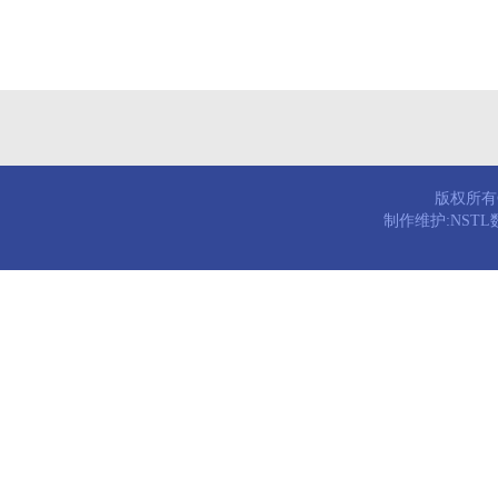
版权所有© 
制作维护:NST