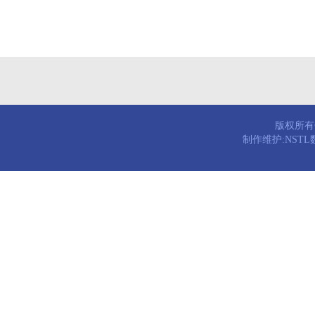
版权所有© 
制作维护:NST