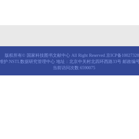
版权所有© 国家科技图书文献中心 All Right Reserved.京ICP备1002732
维护:NSTL数据研究管理中心 地址：北京中关村北四环西路33号 邮政编号：
当前访问次数:6590075