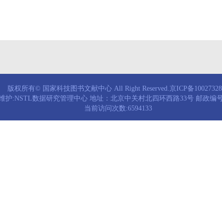
版权所有© 国家科技图书文献中心 All Right Reserved.京ICP备1002732
维护:NSTL数据研究管理中心 地址：北京中关村北四环西路33号 邮政编号：
当前访问次数:6594133