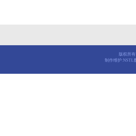
版权所有© 
制作维护:NST