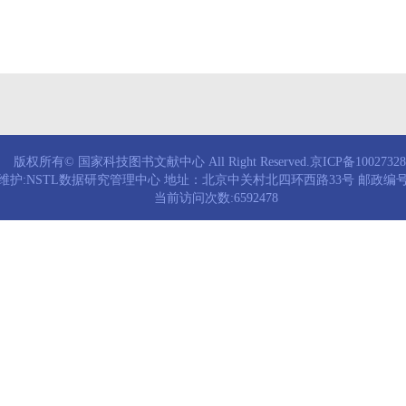
版权所有© 国家科技图书文献中心 All Right Reserved.京ICP备1002732
维护:NSTL数据研究管理中心 地址：北京中关村北四环西路33号 邮政编号：
当前访问次数:6592478