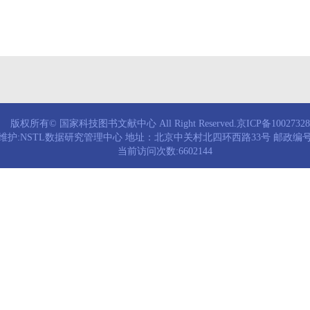
版权所有© 国家科技图书文献中心 All Right Reserved.京ICP备1002732
维护:NSTL数据研究管理中心 地址：北京中关村北四环西路33号 邮政编号：
当前访问次数:6602144