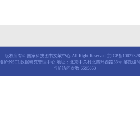
版权所有© 国家科技图书文献中心 All Right Reserved.京ICP备1002732
维护:NSTL数据研究管理中心 地址：北京中关村北四环西路33号 邮政编号：
当前访问次数:6595853