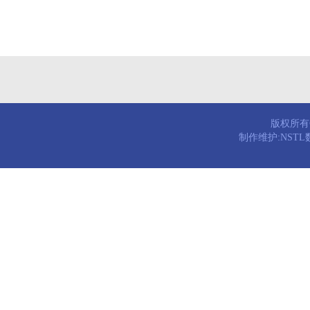
版权所有© 
制作维护:NST