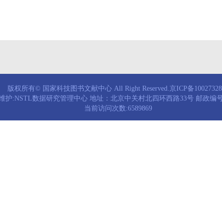
版权所有© 国家科技图书文献中心 All Right Reserved.京ICP备1002732
维护:NSTL数据研究管理中心 地址：北京中关村北四环西路33号 邮政编号：
当前访问次数:6589869