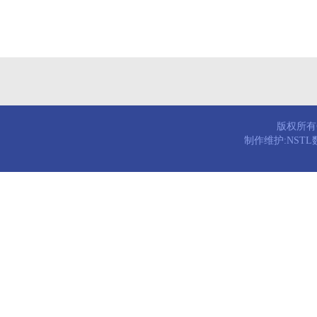
版权所有© 
制作维护:NST